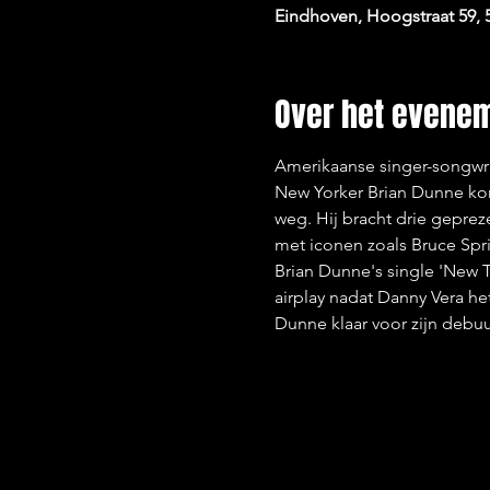
Eindhoven, Hoogstraat 59,
Over het evene
Amerikaanse singer-songwri
New Yorker Brian Dunne kom
weg. Hij bracht drie gepre
met iconen zoals Bruce Sp
Brian Dunne's single 'New 
airplay nadat Danny Vera het
Dunne klaar voor zijn debu