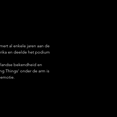
ert al enkele jaren aan de 
erika en deelde het podium 
rlandse bekendheid en 
ing Things' onder de arm is 
 emotie.