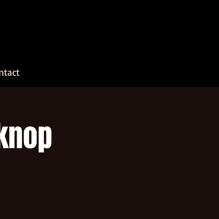
ntact
nknop