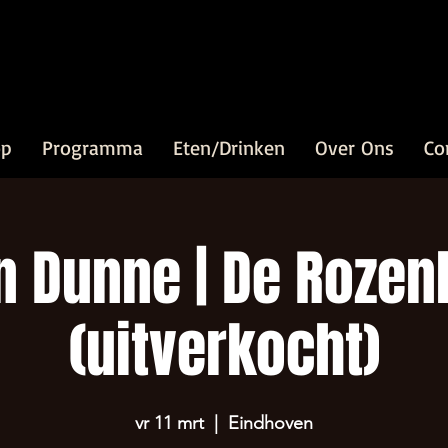
op
Programma
Eten/Drinken
Over Ons
Co
n Dunne | De Roze
(uitverkocht)
vr 11 mrt
  |  
Eindhoven