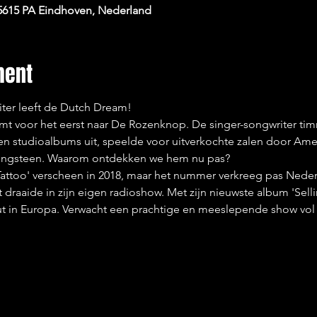
 5615 PA Eindhoven, Nederland
ment
ter leeft de Dutch Dream!
t voor het eerst naar De Rozenknop. De singer-songwriter timm
zen studioalbums uit, speelde voor uitverkochte zalen door Am
ringsteen. Waarom ontdekken we hem nu pas?
Tattoo' verscheen in 2018, maar het nummer verkreeg pas Nede
 draaide in zijn eigen radioshow. Met zijn nieuwste album 'Sell
ut in Europa. Verwacht een prachtige en meeslepende show vol