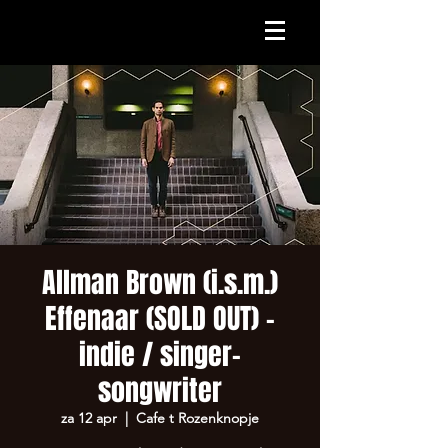
Allman Brown (i.s.m.)
Effenaar (SOLD OUT) -
indie / singer-
songwriter
za 12 apr
  |  
Cafe t Rozenknopje