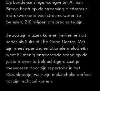
De Londense singer-songwriter Allman 
Brown heeft op de streaming platforms al 
indrukwekkend veel streams weten te 
behalen; 210 miljoen om precies te zijn.
Je zou zijn muziek kunnen herkennen uit 
series als Suits of The Good Doctor. Met 
zijn meeslepende, emotionele melodieën 
weet hij menig ontroerende scene op de 
juiste manier te bekrachtigen. Laat je 
meevoeren door zijn repertoire in het 
Rozenknopje, waar zijn melancholie perfect 
tot zijn recht zal komen.
Deuren 20.00
Concert 20.30
Deel dit evenement