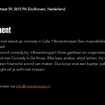
raat 59, 5615 PA Eindhoven, Nederland
ment
n met stand-up comedy in Cafe 't Rozenknopje! Een maandelij
ell.
 avond comedy bij 't Rozenknopje? Onze gastheer en organisato
 met Comedy In De Knop. Elke keer anders, altijd lachen. Hij 
 een hilarische avond van maken. Dus koop snel een kaartje, pak 
ht wil je echt niet missen! 
rveer via 
info@rozenknopje.nl