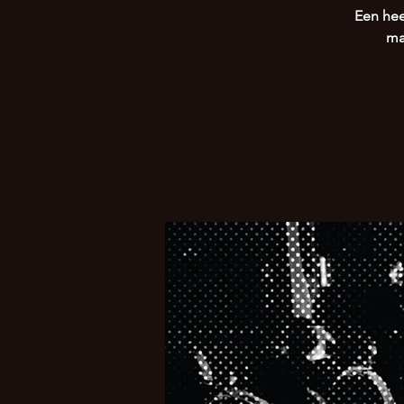
Een hee
ma