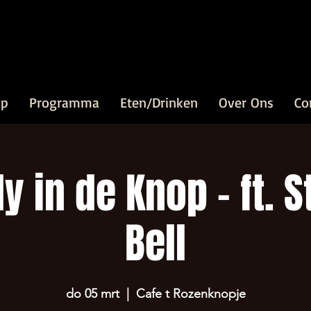
op
Programma
Eten/Drinken
Over Ons
Co
 in de Knop - ft. 
Bell
do 05 mrt
  |  
Cafe t Rozenknopje