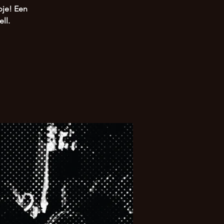
pje! Een
ll.