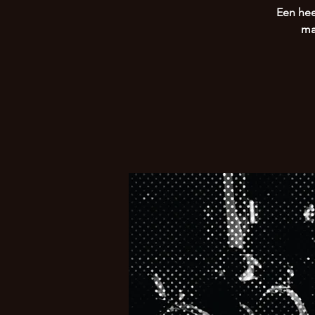
Een hee
ma