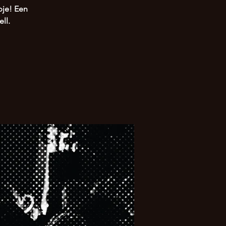
pje! Een
ll.