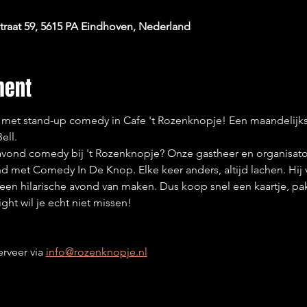
raat 59, 5615 PA Eindhoven, Nederland
ment
n met stand-up comedy in Cafe 't Rozenknopje! Een maandelij
ell.
 avond comedy bij 't Rozenknopje? Onze gastheer en organisato
 met Comedy In De Knop. Elke keer anders, altijd lachen. Hij 
 een hilarische avond van maken. Dus koop snel een kaartje, pak 
ht wil je echt niet missen! 
rveer via 
info@rozenknopje.nl