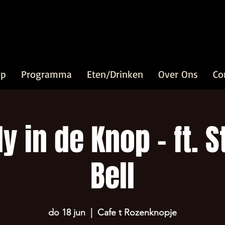
op
Programma
Eten/Drinken
Over Ons
Co
 in de Knop - ft. 
Bell
do 18 jun
  |  
Cafe t Rozenknopje