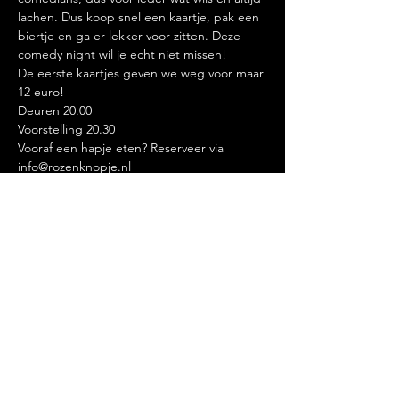
lachen. Dus koop snel een kaartje, pak een 
biertje en ga er lekker voor zitten. Deze 
comedy night wil je echt niet missen!
De eerste kaartjes geven we weg voor maar 
12 euro!
Deuren 20.00
Voorstelling 20.30
Vooraf een hapje eten? Reserveer via 
info@rozenknopje.nl 
Deel dit evenement
LEKKER LACHEN, ETEN EN
DRINKEN.@2020 BY DE ROZENKNOP.