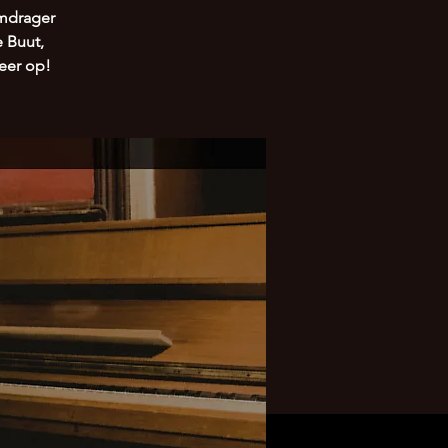
amdrager
 Buut,
weer op!