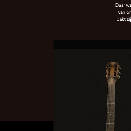
Daar wa
van o
pakt zi