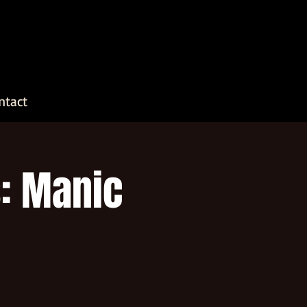
ntact
: Manic