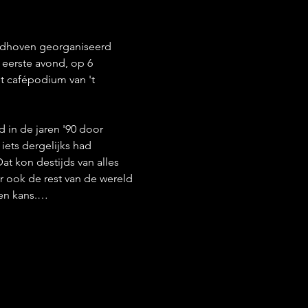
indhoven georganiseerd 
eerste avond, op 6 
t cafépodium van 't 
in de jaren '90 door 
ets dergelijks had 
t kon destijds van alles 
 ook de rest van de wereld 
een kans.…