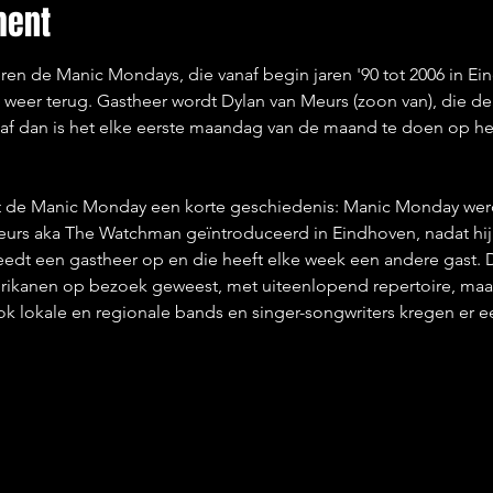
ment
ren de Manic Mondays, die vanaf begin jaren '90 tot 2006 in E
weer terug. Gastheer wordt Dylan van Meurs (zoon van), die de 
anaf dan is het elke eerste maandag van de maand te doen op he
t de Manic Monday een korte geschiedenis: Manic Monday werd 
urs aka The Watchman geïntroduceerd in Eindhoven, nadat hij i
edt een gastheer op en die heeft elke week een andere gast. Da
erikanen op bezoek geweest, met uiteenlopend repertoire, maar
 lokale en regionale bands en singer-songwriters kregen er 