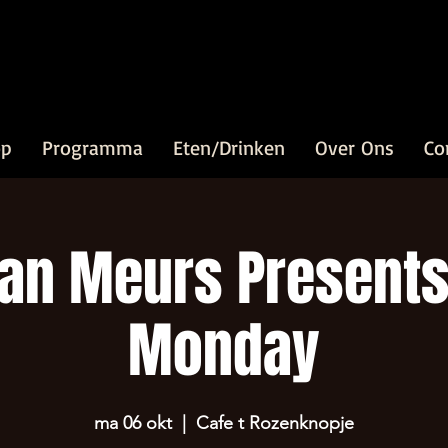
op
Programma
Eten/Drinken
Over Ons
Co
van Meurs Presents
Monday
ma 06 okt
  |  
Cafe t Rozenknopje