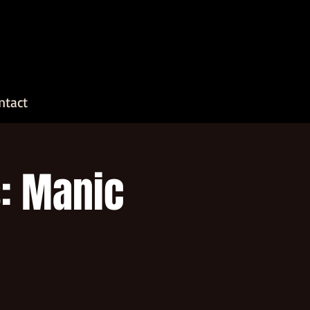
ntact
: Manic