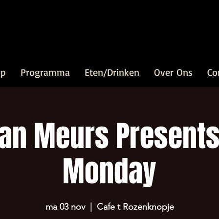
op
Programma
Eten/Drinken
Over Ons
Co
van Meurs Presents
Monday
ma 03 nov
  |  
Cafe t Rozenknopje