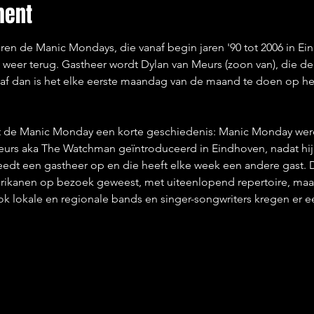
ment
ren de Manic Mondays, die vanaf begin jaren '90 tot 2006 in E
weer terug. Gastheer wordt Dylan van Meurs (zoon van), die de 
anaf dan is het elke eerste maandag van de maand te doen op he
t de Manic Monday een korte geschiedenis: Manic Monday werd 
urs aka The Watchman geïntroduceerd in Eindhoven, nadat hij i
edt een gastheer op en die heeft elke week een andere gast. Da
erikanen op bezoek geweest, met uiteenlopend repertoire, maar
 lokale en regionale bands en singer-songwriters kregen er 