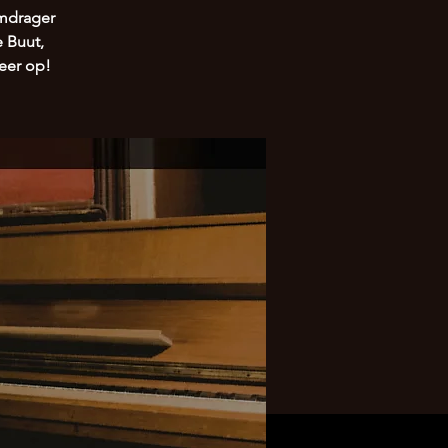
amdrager
 Buut,
weer op!