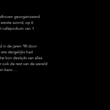
indhoven georganiseerd 
eerste avond, op 6 
t cafépodium van 't 
in de jaren '90 door 
ets dergelijks had 
t kon destijds van alles 
 ook de rest van de wereld 
een kans.…