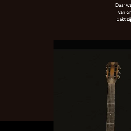
Daar wa
van o
pakt zi