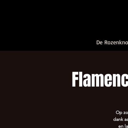
De Rozenkn
Flamenc
Op zo
dank aa
en l