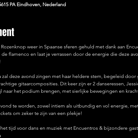
 5615 PA Eindhoven, Nederland
ment
 Rozenknop weer in Spaanse sferen gehuld met dank aan Encue
an de flamenco en laat je verrassen door de energie die deze avo
!
zal deze avond zingen met haar heldere stem, begeleid door git
chtige gitaarcomposities. Dit keer zijn er 2 danseressen, Jessi
ijl naar het podium brengen, met sierlijke bewegingen en krach
vond te worden, zowel intiem als uitbundig en vol energie, met
ckets om zeker te zijn van een plekje!
s het tijd voor dans en muziek met Encuentros & bijzondere gast
a