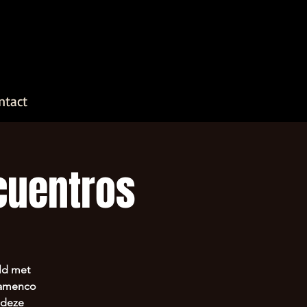
ntact
cuentros
ld met
flamenco
 deze