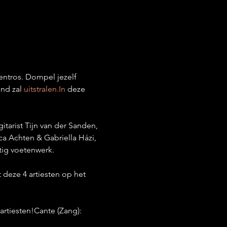
ntros. Dompel jezelf 
nd zal 
uitstralen.In
 deze 
arist Tijn van der Sanden, 
ca Achten & Gabriella Házi, 
tig voetenwerk. 
 deze 4 artiesten op het 
artiesten!Cante (Zang): 