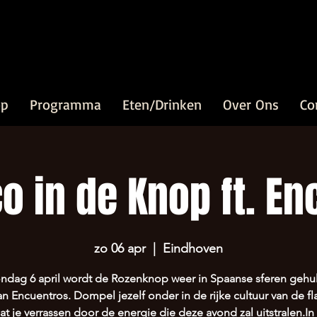
op
Programma
Eten/Drinken
Over Ons
Co
o in de Knop ft. En
zo 06 apr
  |  
Eindhoven
ndag 6 april wordt de Rozenknop weer in Spaanse sferen gehu
n Encuentros. Dompel jezelf onder in de rijke cultuur van de 
aat je verrassen door de energie die deze avond zal uitstralen.In