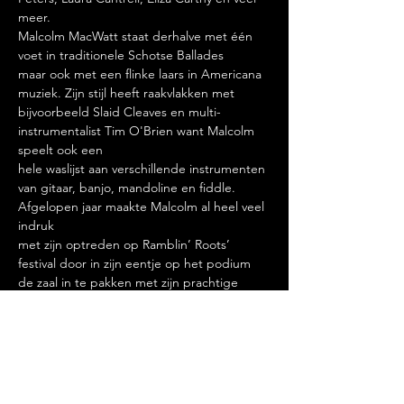
meer.
Malcolm MacWatt staat derhalve met één 
voet in traditionele Schotse Ballades
maar ook met een flinke laars in Americana 
muziek. Zijn stijl heeft raakvlakken met 
bijvoorbeeld Slaid Cleaves en multi-
instrumentalist Tim O'Brien want Malcolm 
speelt ook een
hele waslijst aan verschillende instrumenten 
van gitaar, banjo, mandoline en fiddle. 
Afgelopen jaar maakte Malcolm al heel veel 
indruk
met zijn optreden op Ramblin’ Roots’ 
festival door in zijn eentje op het podium 
de zaal in te pakken met zijn prachtige 
verhalende liedjes.
Meer weergeven