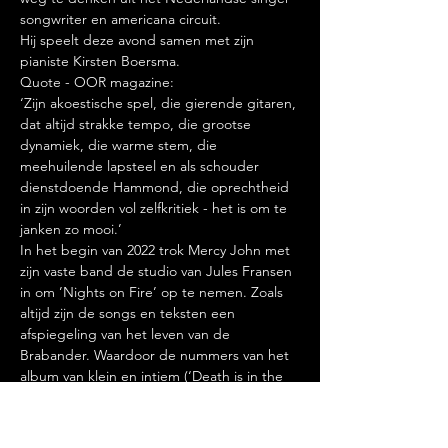
songwriter en americana circuit.
Hij speelt deze avond samen met zijn 
pianiste Kirsten Boersma.
Quote - OOR magazine:
‘Zijn akoestische spel, die gierende gitaren, 
dat altijd strakke tempo, die grootse 
dynamiek, die warme stem, die 
meehuilende lapsteel en als schouder 
dienstdoende Hammond, die oprechtheid 
in zijn woorden vol zelfkritiek - het is om te 
janken zo mooi.’
In het begin van 2022 trok Mercy John met 
zijn vaste band de studio van Jules Fransen 
in om ’Nights on Fire’ op te nemen. Zoals 
altijd zijn de songs en teksten een 
afspiegeling van het leven van de 
Brabander. Waardoor de nummers van het 
album van klein en intiem (‘Death is in the 
Air’) tot groots en intens (‘Nights on Fire’) 
klinken.