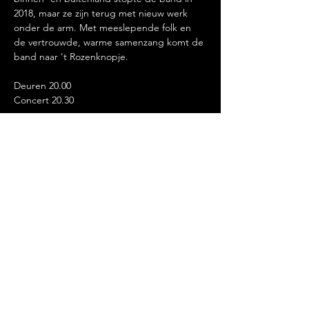
2018, maar ze zijn terug met nieuw werk 
onder de arm. Met meeslepende folk en 
de vertrouwde, warme samenzang komt de 
band naar 't Rozenknopje.
Deuren 20.00
Concert 20.30
Deel dit evenement
LEKKER LACHEN, ETEN EN
DRINKEN.@2020 BY DE ROZENKNOP.