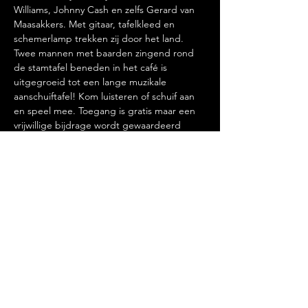
Williams, Johnny Cash en zelfs Gerard van 
Maasakkers. Met gitaar, tafelkleed en 
schemerlamp trekken zij door het land. 
Twee mannen met baarden zingend rond 
de stamtafel beneden in het café is 
uitgegroeid tot een lange muzikale 
aanschuiftafel! Kom luisteren of schuif aan 
en speel mee. Toegang is gratis maar een 
vrijwillige bijdrage wordt gewaardeerd
Deel dit evenement
LEKKER LACHEN, ETEN EN
DRINKEN.@2020 BY DE ROZENKNOP.