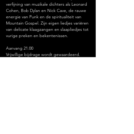
verfijning van muzikale dichters als Leonard 
Cohen, Bob Dylan en Nick Cave, de rauwe 
energie van Punk en de spiritualiteit van 
Mountain Gospel. Zijn eigen liedjes variëren 
van delicate klaagzangen en slaapliedjes tot 
vurige preken en bekentenissen.
Aanvang 21.00
Vrijwillige bijdrage wordt gewaardeerd.
Deel dit evenement
LEKKER LACHEN, ETEN EN
DRINKEN.@2020 BY DE ROZENKNOP.