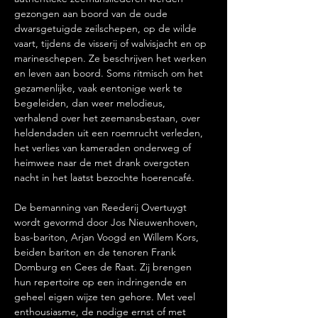
gezongen aan boord van de oude 
dwarsgetuigde zeilschepen, op de wilde 
vaart, tijdens de visserij of walvisjacht en op 
marineschepen. Ze beschrijven het werken 
en leven aan boord. Soms ritmisch om het 
gezamenlijke, vaak eentonige werk te 
begeleiden, dan weer melodieus, 
verhalend over het zeemansbestaan, over 
heldendaden uit een roemrucht verleden, 
het verlies van kameraden onderweg of 
heimwee naar de met drank overgoten 
nacht in het laatst bezochte hoerencafé. 
De bemanning van Reederij Overtuygt 
wordt gevormd door Jos Nieuwenhoven, 
bas-bariton, Arjan Voogd en Willem Kors, 
beiden bariton en de tenoren Frank 
Domburg en Cees de Raat. Zij brengen 
hun repertoire op een indringende en 
geheel eigen wijze ten gehore. Met veel 
enthousiasme, de nodige ernst of met 