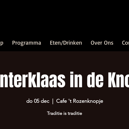
op
Programma
Eten/Drinken
Over Ons
Co
interklaas in de Kn
do 05 dec
  |  
Cafe 't Rozenknopje
Traditie is traditie