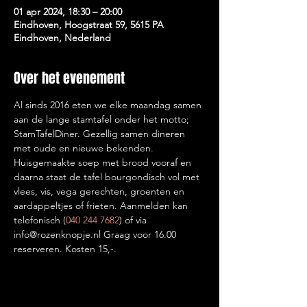
01 apr 2024, 18:30 – 20:00
Eindhoven, Hoogstraat 59, 5615 PA
Eindhoven, Nederland
Over het evenement
Al sinds 2016 eten we elke maandag samen 
aan de lange stamtafel onder het motto; 
StamTafelDiner. Gezellig samen dineren 
met oude en nieuwe bekenden. 
Huisgemaakte soep met brood vooraf en 
daarna staat de tafel bourgondisch vol met 
vlees, vis, vega gerechten, groenten en 
aardappeltjes of frieten. Aanmelden kan 
telefonisch (
040 244 7682
) of via 
info@rozenknopje.nl Graag voor 16.00 
reserveren. Kosten 15,-. 