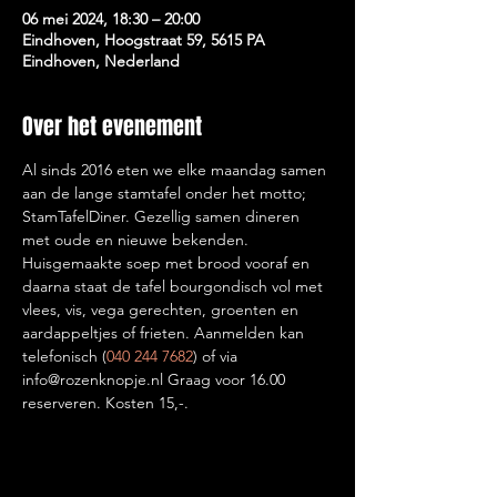
06 mei 2024, 18:30 – 20:00
Eindhoven, Hoogstraat 59, 5615 PA
Eindhoven, Nederland
Over het evenement
Al sinds 2016 eten we elke maandag samen 
aan de lange stamtafel onder het motto; 
StamTafelDiner. Gezellig samen dineren 
met oude en nieuwe bekenden. 
Huisgemaakte soep met brood vooraf en 
daarna staat de tafel bourgondisch vol met 
vlees, vis, vega gerechten, groenten en 
aardappeltjes of frieten. Aanmelden kan 
telefonisch (
040 244 7682
) of via 
info@rozenknopje.nl Graag voor 16.00 
reserveren. Kosten 15,-. 