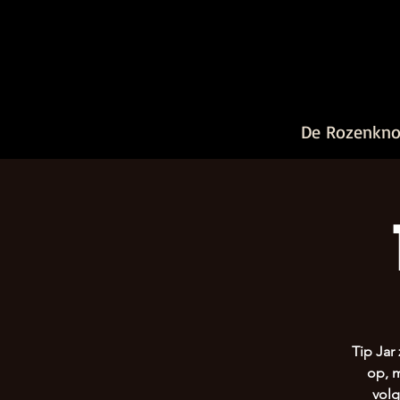
De Rozenkn
Tip Jar
op, m
volg