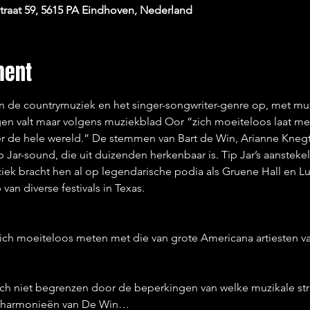
raat 59, 5615 PA Eindhoven, Nederland
ment
n de countrymuziek en het singer-songwriter-genre op, met muzi
n valt maar volgens muziekblad Oor “zich moeiteloos laat met
er de hele wereld.” De stemmen van Bart de Win, Arianne Kneg
 Jar-sound, die uit duizenden herkenbaar is. Tip Jar’s aanstekel
ek bracht hen al op legendarische podia als Gruene Hall en 
van diverse festivals in Texas.
zich moeiteloos meten met die van grote Americana artiesten va
 zich niet begrenzen door de beperkingen van welke muzikale s
ale harmonieën van De Win…