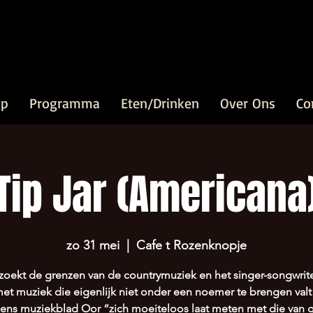
op
Programma
Eten/Drinken
Over Ons
Co
Tip Jar (Americana
zo 31 mei
  |  
Cafe t Rozenknopje
 zoekt de grenzen van de countrymuziek en het singer-songwrit
et muziek die eigenlijk niet onder een noemer te brengen val
ens muziekblad Oor “zich moeiteloos laat meten met die van 