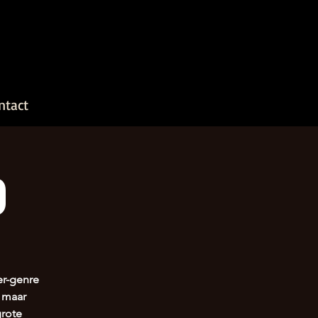
ntact
)
er-genre
t maar
grote