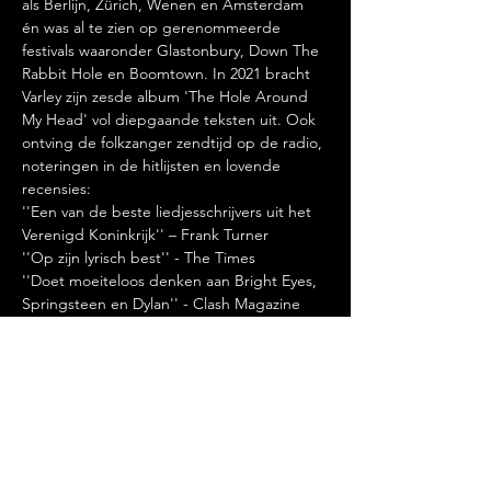
als Berlijn, Zürich, Wenen en Amsterdam 
én was al te zien op gerenommeerde 
festivals waaronder Glastonbury, Down The 
Rabbit Hole en Boomtown. In 2021 bracht 
Varley zijn zesde album 'The Hole Around 
My Head' vol diepgaande teksten uit. Ook 
ontving de folkzanger zendtijd op de radio, 
noteringen in de hitlijsten en lovende 
recensies:
''Een van de beste liedjesschrijvers uit het 
Verenigd Koninkrijk'' – Frank Turner
''Op zijn lyrisch best'' - The Times
''Doet moeiteloos denken aan Bright Eyes, 
Springsteen en Dylan'' - Clash Magazine
Vooraf een hapje eten? Reserveer via 
info@rozenknopje.nl 
Deel dit evenement